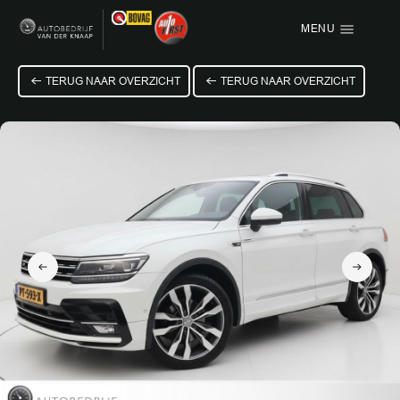
MENU
Menu items
TERUG NAAR OVERZICHT
TERUG NAAR OVERZICHT
HOME
AANBOD
OVER ONS
VACATURE
VERKOCHT
CONTACT