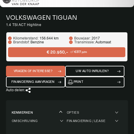
VOLKSWAGEN TIGUAN
1.4 TSI ACT Highline
Kilometerstand:
156.644 km
Bouwjaar:
2017
Brandstof:
Benzine
Transmissie:
Automaat
€ 20.950,-
of
€317
p/m
VRAGEN OF INTERESSE?
UW AUTO INRUILEN?
FINANCIERING AANVRAGEN
PRINT
Auto delen:
KENMERKEN
OPTIES
OMSCHRIJVING
FINANCIERING / LEASE