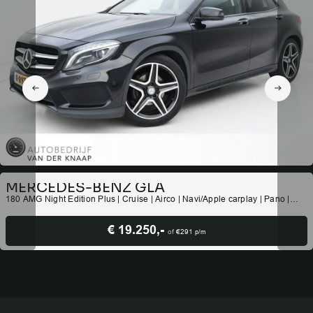
MERCEDES-BENZ GLA
180 AMG Night Edition Plus | Cruise | Airco | Navi/Apple carplay | Pano |
Stoelverwarming | PDC |
€ 19.250,-
of
€291
p/m