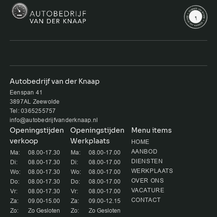
Autobedrijf van der Knaap
Eenspan 41
3897AL Zeewolde
Tel: 0365255757
info@autobedrijfvanderknaap.nl
Openingstijden
Openingstijden
Menu items
verkoop
Werkplaats
HOME
AANBOD
Ma:
08.00-17.30
Ma:
08.00-17.00
DIENSTEN
Di:
08.00-17.30
Di:
08.00-17.00
WERKPLAATS
Wo:
08.00-17.30
Wo:
08.00-17.00
OVER ONS
Do:
08.00-17.30
Do:
08.00-17.00
VACATURE
Vr:
08.00-17.30
Vr:
08.00-17.00
CONTACT
Za:
09.00-15.00
Za:
09.00-12.15
Zo:
Zo Gesloten
Zo:
Zo Gesloten