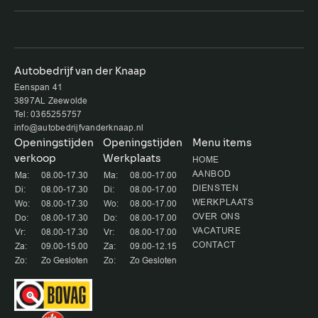
Autobedrijf van der Knaap
Eenspan 41
3897AL Zeewolde
Tel: 0365255757
info@autobedrijfvanderknaap.nl
Openingstijden
Openingstijden
Menu items
verkoop
Werkplaats
HOME
AANBOD
Ma:
08.00-17.30
Ma:
08.00-17.00
DIENSTEN
Di:
08.00-17.30
Di:
08.00-17.00
WERKPLAATS
Wo:
08.00-17.30
Wo:
08.00-17.00
OVER ONS
Do:
08.00-17.30
Do:
08.00-17.00
VACATURE
Vr:
08.00-17.30
Vr:
08.00-17.00
CONTACT
Za:
09.00-15.00
Za:
09.00-12.15
Zo:
Zo Gesloten
Zo:
Zo Gesloten