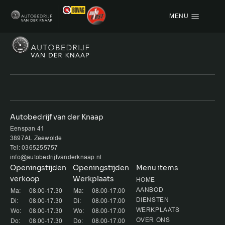
MENU
Menu items
HOME
AANBOD
OVER ONS
Autobedrijf van der Knaap
Eenspan 41
VACATURE
3897AL Zeewolde
Tel: 0365255757
VERKOCHT
info@autobedrijfvanderknaap.nl
Openingstijden
Openingstijden
Menu items
verkoop
Werkplaats
CONTACT
HOME
AANBOD
Ma:
08.00-17.30
Ma:
08.00-17.00
DIENSTEN
Di:
08.00-17.30
Di:
08.00-17.00
WERKPLAATS
Wo:
08.00-17.30
Wo:
08.00-17.00
OVER ONS
Do:
08.00-17.30
Do:
08.00-17.00