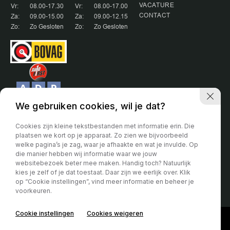
VACATURE
Vr:
08.00-17.30
Vr:
08.00-17.00
CONTACT
Za:
09.00-15.00
Za:
09.00-12.15
Zo:
Zo Gesloten
Zo:
Zo Gesloten
We gebruiken cookies, wil je dat?
Cookies zijn kleine tekstbestanden met informatie erin. Die
plaatsen we kort op je apparaat. Zo zien we bijvoorbeeld
welke pagina’s je zag, waar je afhaakte en wat je invulde. Op
Partner van:
die manier hebben wij informatie waar we jouw
websitebezoek beter mee maken. Handig toch? Natuurlijk
Voor de algemene voorwaarden hanteren wij de voorwaarde van de
kies je zelf of je dat toestaat. Daar zijn we eerlijk over. Klik
Bovag. Deze kunt u vinden op de site van de Bovag.
op “Cookie instellingen”, vind meer informatie en beheer je
voorkeuren.
Privacy verklaring
Cookie instellingen
Cookies weigeren