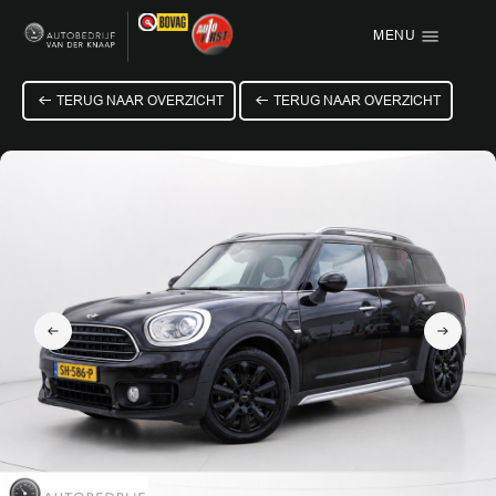
MENU
Menu items
TERUG NAAR OVERZICHT
TERUG NAAR OVERZICHT
HOME
AANBOD
OVER ONS
VACATURE
VERKOCHT
CONTACT