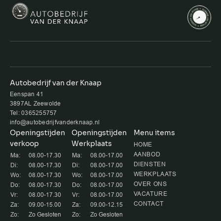
Autobedrijf van der Knaap
Eenspan 41
3897AL Zeewolde
Tel: 0365255757
info@autobedrijfvanderknaap.nl
Openingstijden
Openingstijden
Menu items
verkoop
Werkplaats
HOME
AANBOD
Ma:
08.00-17.30
Ma:
08.00-17.00
DIENSTEN
Di:
08.00-17.30
Di:
08.00-17.00
WERKPLAATS
Wo:
08.00-17.30
Wo:
08.00-17.00
OVER ONS
Do:
08.00-17.30
Do:
08.00-17.00
VACATURE
Vr:
08.00-17.30
Vr:
08.00-17.00
CONTACT
Za:
09.00-15.00
Za:
09.00-12.15
Zo:
Zo Gesloten
Zo:
Zo Gesloten