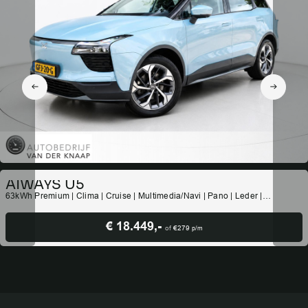
AIWAYS U5
63kWh Premium | Clima | Cruise | Multimedia/Navi | Pano | Leder |
Stoelverwarming | PDC + 360 camera |
€ 18.449,-
of
€279
p/m