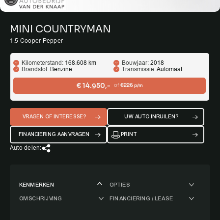
MINI COUNTRYMAN
1.5 Cooper Pepper
Kilometerstand:
168.608 km
Bouwjaar:
2018
Brandstof:
Benzine
Transmissie:
Automaat
€ 14.950,-
of
€226
p/m
VRAGEN OF INTERESSE?
UW AUTO INRUILEN?
FINANCIERING AANVRAGEN
PRINT
Auto delen:
KENMERKEN
OPTIES
OMSCHRIJVING
FINANCIERING / LEASE