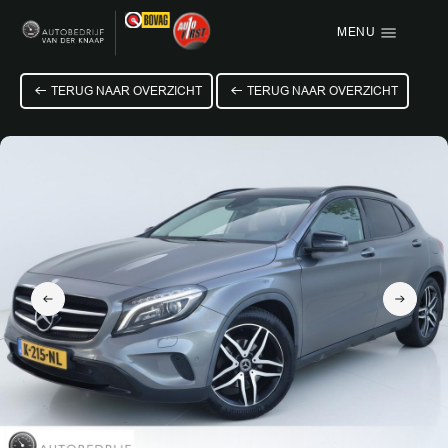
MENU
Menu items
TERUG NAAR OVERZICHT
TERUG NAAR OVERZICHT
HOME
AANBOD
OVER ONS
VACATURE
VERKOCHT
CONTACT