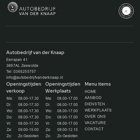
Autobedrijf van der Knaap
Eenspan 41
3897AL Zeewolde
Tel: 0365255757
info@autobedrijfvanderknaap.nl
Openingstijden
Openingstijden
Menu items
verkoop
Werkplaats
HOME
AANBOD
Ma:
08.00-17.30
Ma:
08.00-17.00
DIENSTEN
Di:
08.00-17.30
Di:
08.00-17.00
WERKPLAATS
Wo:
08.00-17.30
Wo:
08.00-17.00
OVER ONS
Do:
08.00-17.30
Do:
08.00-17.00
VACATURE
Vr:
08.00-17.30
Vr:
08.00-17.00
CONTACT
Za:
09.00-15.00
Za:
09.00-12.15
Zo:
Zo Gesloten
Zo:
Zo Gesloten