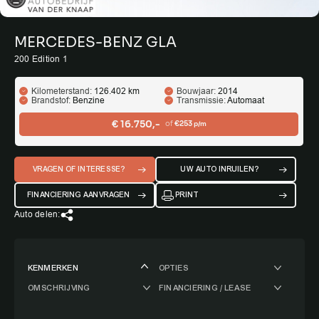
MERCEDES-BENZ GLA
200 Edition 1
Kilometerstand:
126.402 km
Bouwjaar:
2014
Brandstof:
Benzine
Transmissie:
Automaat
€ 16.750,-
of
€253
p/m
VRAGEN OF INTERESSE?
UW AUTO INRUILEN?
FINANCIERING AANVRAGEN
PRINT
Auto delen:
KENMERKEN
OPTIES
OMSCHRIJVING
FINANCIERING / LEASE