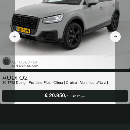
AUDI Q2
30 TFSI Design Pro Line Plus | Clima | Cruise | Multimedia/Navi |
Stoelverwarming | PDC |
€ 20.950,-
of
€317
p/m