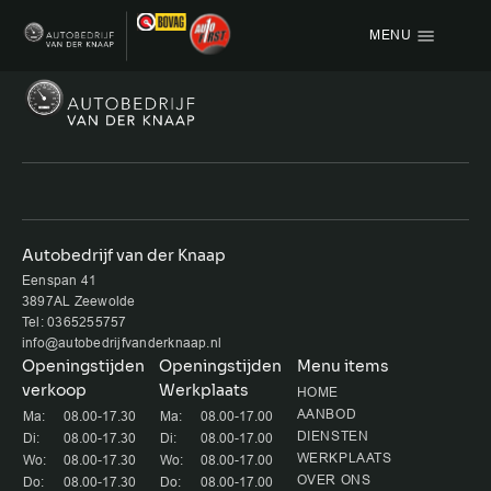
MENU
Menu items
HOME
AANBOD
OVER ONS
Autobedrijf van der Knaap
Eenspan 41
VACATURE
3897AL Zeewolde
Tel: 0365255757
VERKOCHT
info@autobedrijfvanderknaap.nl
Openingstijden
Openingstijden
Menu items
verkoop
Werkplaats
CONTACT
HOME
AANBOD
Ma:
08.00-17.30
Ma:
08.00-17.00
DIENSTEN
Di:
08.00-17.30
Di:
08.00-17.00
WERKPLAATS
Wo:
08.00-17.30
Wo:
08.00-17.00
OVER ONS
Do:
08.00-17.30
Do:
08.00-17.00