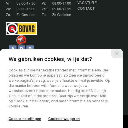
VACATURE
Vr:
08.00-17.30
Vr:
08.00-17.00
CONTACT
Za:
09.00-15.00
Za:
09.00-12.15
Zo:
Zo Gesloten
Zo:
Zo Gesloten
We gebruiken cookies, wil je dat?
Cookies zijn kleine tekstbestanden met informatie erin. Die
plaatsen we kort op je apparaat. Zo zien we bijvoorbeeld
welke pagina’s je zag, waar je afhaakte en wat je invulde. Op
Partner van:
die manier hebben wij informatie waar we jouw
websitebezoek beter mee maken. Handig toch? Natuurlijk
Voor de algemene voorwaarden hanteren wij de voorwaarde van de
kies je zelf of je dat toestaat. Daar zijn we eerlijk over. Klik
Bovag. Deze kunt u vinden op de site van de Bovag.
op “Cookie instellingen”, vind meer informatie en beheer je
voorkeuren.
Privacy verklaring
Cookie instellingen
Cookies weigeren