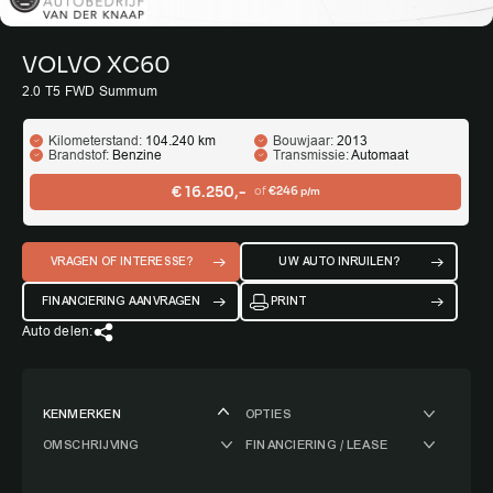
VOLVO XC60
2.0 T5 FWD Summum
Kilometerstand:
104.240 km
Bouwjaar:
2013
Brandstof:
Benzine
Transmissie:
Automaat
€ 16.250,-
of
€246
p/m
VRAGEN OF INTERESSE?
UW AUTO INRUILEN?
FINANCIERING AANVRAGEN
PRINT
Auto delen:
KENMERKEN
OPTIES
OMSCHRIJVING
FINANCIERING / LEASE