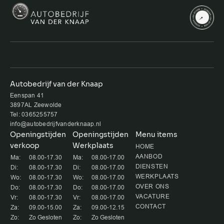
Autobedrijf van der Knaap
Eenspan 41
3897AL Zeewolde
Tel: 0365255757
info@autobedrijfvanderknaap.nl
Openingstijden
Openingstijden
Menu items
verkoop
Werkplaats
HOME
AANBOD
Ma:
08.00-17.30
Ma:
08.00-17.00
DIENSTEN
Di:
08.00-17.30
Di:
08.00-17.00
WERKPLAATS
Wo:
08.00-17.30
Wo:
08.00-17.00
OVER ONS
Do:
08.00-17.30
Do:
08.00-17.00
VACATURE
Vr:
08.00-17.30
Vr:
08.00-17.00
CONTACT
Za:
09.00-15.00
Za:
09.00-12.15
Zo:
Zo Gesloten
Zo:
Zo Gesloten