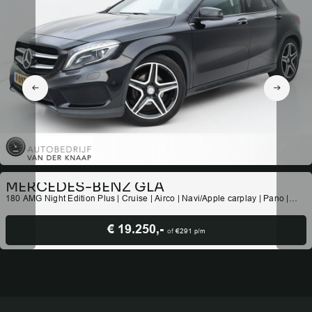
MERCEDES-BENZ GLA
180 AMG Night Edition Plus | Cruise | Airco | Navi/Apple carplay | Pano |
Stoelverwarming | PDC |
€ 19.250,-
of
€291
p/m