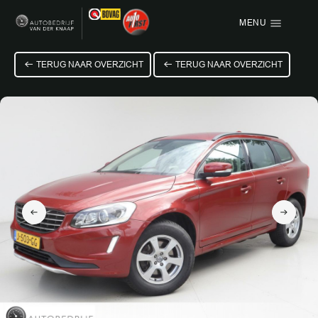
MENU
Menu items
TERUG NAAR OVERZICHT
TERUG NAAR OVERZICHT
HOME
AANBOD
OVER ONS
VACATURE
VERKOCHT
CONTACT